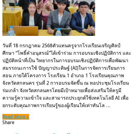
และ
เป็น
วิทยาก
พัฒนา
สมรรถ
การ
ใช้
วันที่ 18 กรกฎาคม 2568ตัวแทนครูจากโรงเรียนเจริญศิลป์
AI
ศึกษา “โพธิ์คำอนุสรณ์”ได้เข้าร่วม การอบรมเชิงปฏิบัติการ และ
ใน
ปฏิบัติหน้าที่เป็น วิทยากรในการอบรมเชิงปฏิบัติการเพื่อพัฒนา
การ
สมรรถนะการใช้ ปัญญาประดิษฐ์ (AI)ในการจัดการเรียนการ
จัดการ
สอน ภายใต้โครงการ โรงเรียน 1 อำเภอ 1 โรงเรียนคุณภาพ
เรียน
จังหวัดสกลนคร รุ่นที่ 2 การอบรมจัดขึ้น ณ หอประชุมโรงเรียน
การ
ร่มเกล้า จังหวัดสกลนครโดยมีเป้าหมายเพื่อส่งเสริมให้ครูมี
สอน
ความรู้ความเข้าใจ และสามารถประยุกต์ใช้เทคโนโลยี AI เพื่อ
ยกระดับคุณภาพการเรียนรู้ของผู้เรียนให้เท่าทันโล …
Read More »
Share