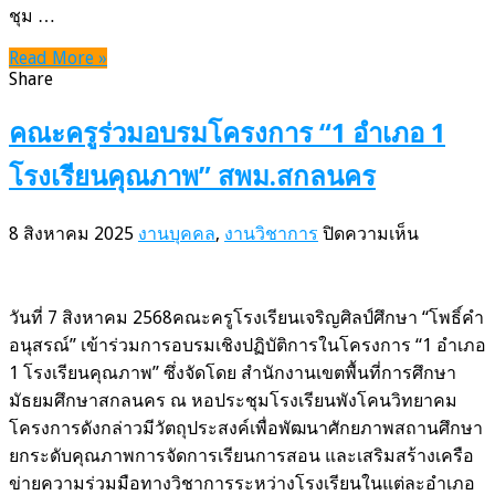
การ
ชุม …
ขับ
Read More »
เคลื่อน
Share
Soft
Power
คณะครูร่วมอบรมโครงการ “1 อำเภอ 1
สกลนคร
โรงเรียนคุณภาพ” สพม.สกลนคร
บน
8 สิงหาคม 2025
งานบุคคล
,
งานวิชาการ
ปิดความเห็น
คณะ
ครู
ร่วม
วันที่ 7 สิงหาคม 2568คณะครูโรงเรียนเจริญศิลป์ศึกษา “โพธิ์คำ
อบรม
อนุสรณ์” เข้าร่วมการอบรมเชิงปฏิบัติการในโครงการ “1 อำเภอ
โครงการ
1 โรงเรียนคุณภาพ” ซึ่งจัดโดย สำนักงานเขตพื้นที่การศึกษา
“1
มัธยมศึกษาสกลนคร ณ หอประชุมโรงเรียนพังโคนวิทยาคม
อำเภอ
โครงการดังกล่าวมีวัตถุประสงค์เพื่อพัฒนาศักยภาพสถานศึกษา
1
ยกระดับคุณภาพการจัดการเรียนการสอน และเสริมสร้างเครือ
โรงเรียน
ข่ายความร่วมมือทางวิชาการระหว่างโรงเรียนในแต่ละอำเภอ