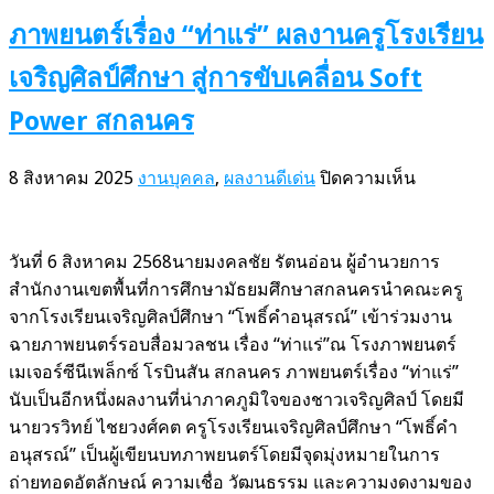
หลวง
ภาพยนตร์เรื่อง “ท่าแร่” ผลงานครูโรงเรียน
เจริญศิลป์ศึกษา สู่การขับเคลื่อน Soft
Power สกลนคร
บน
8 สิงหาคม 2025
งานบุคคล
,
ผลงานดีเด่น
ปิดความเห็น
ภาพยนตร์
เรื่อง
“ท่า
วันที่ 6 สิงหาคม 2568นายมงคลชัย รัตนอ่อน ผู้อำนวยการ
แร่”
สำนักงานเขตพื้นที่การศึกษามัธยมศึกษาสกลนครนำคณะครู
ผล
จากโรงเรียนเจริญศิลป์ศึกษา “โพธิ์คำอนุสรณ์” เข้าร่วมงาน
งาน
ฉายภาพยนตร์รอบสื่อมวลชน เรื่อง “ท่าแร่”ณ โรงภาพยนตร์
ครู
เมเจอร์ซีนีเพล็กซ์ โรบินสัน สกลนคร ภาพยนตร์เรื่อง “ท่าแร่”
โรงเรียน
นับเป็นอีกหนึ่งผลงานที่น่าภาคภูมิใจของชาวเจริญศิลป์ โดยมี
เจริญศิลป์
นายวรวิทย์ ไชยวงศ์คต ครูโรงเรียนเจริญศิลป์ศึกษา “โพธิ์คำ
ศึกษา
อนุสรณ์” เป็นผู้เขียนบทภาพยนตร์โดยมีจุดมุ่งหมายในการ
สู่
ถ่ายทอดอัตลักษณ์ ความเชื่อ วัฒนธรรม และความงดงามของ