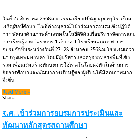
ครู
จ.ศ.​
เข้า
วันที่ 27 สิงหาคม 2568นายวรธน เรืองปรัชญากุล ครูโรงเรียน
ร่วม
เจริญศิลป์ศึกษา “โพธิ์คำอนุสรณ์”เข้าร่วมการอบรมเชิงปฏิบัติ
อบรม
การ พัฒนาศักยภาพด้านเทคโนโลยีดิจิทัลเพื่อบริหารจัดการและ
เชิง
การเรียนรู้ตามโครงการ 1 อำเภอ 1 โรงเรียนคุณภาพ การ
ปฏิบัติ
อบรมจัดขึ้นระหว่างวันที่ 27–28 สิงหาคม 2568ณ โรงแรมเอวา
การ
น่า กรุงเทพมหานคร โดยมีผู้บริหารและครูจากหลายพื้นที่เข้า
พัฒนา
ร่วม เพื่อเสริมสร้างทักษะการใช้เทคโนโลยีดิจิทัลในด้านการ
ศักยภาพ
จัดการศึกษาและพัฒนาการเรียนรู้ของผู้เรียนให้มีคุณภาพมาก
ด้าน
ยิ่งขึ้น
เทคโนโลยี
Read More »
ดิจิทัล
Share
เพื่อ
การ
จ.ศ. เข้าร่วมการอบรมการประเมินและ
จัดการ
พัฒนาหลักสูตรสถานศึกษา
ศึกษา