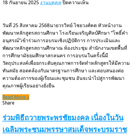
บน
18 กันยายน 2025
งานบุคคล
ปิดความเห็น
จ.ศ.
เข้า
ร่วม
วันที่ 25 สิงหาคม 2568นายวรวิทย์ ไชยวงศ์คต หัวหน้างาน
การ
พัฒนาหลักสูตรสถานศึกษา โรงเรียนเจริญศิลป์ศึกษา “โพธิ์คำ
อบรม
อนุสรณ์”เข้าร่วมการอบรมเชิงปฏิบัติการ การประเมินและ
การ
พัฒนาหลักสูตรสถานศึกษาณ ห้องประชุม สำนักงานเขตพื้นที่
ประเมิน
การศึกษามัธยมศึกษาสกลนคร การอบรมในครั้งนี้มี
และ
วัตถุประสงค์เพื่อยกระดับคุณภาพการจัดทำหลักสูตรให้มีความ
พัฒนา
ทันสมัย สอดคล้องกับมาตรฐานการศึกษา และตอบสนองต่อ
หลักสูตร
ความต้องการของผู้เรียนและชุมชน อันจะนำไปสู่การพัฒนา
สถาน
คุณภาพผู้เรียนอย่างยั่งยืน
ศึกษา
Read More »
Share
ร่วมพิธีถวายพระพรชัยมงคล เนื่องในวัน
เฉลิมพระชนมพรรษาสมเด็จพระบรมราช