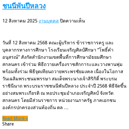
ชนนีพันปีหลวง
บน
12 สิงหาคม 2025
งานบุคคล
ปิดความเห็น
ร่วม
พิธี
ถวาย
วันที่ 12 สิงหาคม 2568 คณะผู้บริหาร ข้าราชการครู และ
พระพร
บุคลากรทางการศึกษา โรงเรียนเจริญศิลป์ศึกษา “โพธิ์คำ
ชัยมงคล
อนุสรณ์” สังกัดสำนักงานเขตพื้นที่การศึกษามัธยมศึกษา
เนื่อง
สกลนคร เข้าร่วม พิธีถวายเครื่องราชสักการะและวางพานพุ่ม
ใน
พร้อมทั้งร่วม พิธีจุดเทียนถวายพระพรชัยมงคล เนื่องในโอกาส
วัน
วันเฉลิมพระชนมพรรษา สมเด็จพระนางเจ้าสิริกิติ์ พระบรม
เฉลิม
ราชินีนาถ พระบรมราชชนนีพันปีหลวง ประจำปี 2568 พิธีจัดขึ้น
พระชนมพรรษา
อย่างสมพระเกียรติ ณ หอประชุมอำเภอเจริญศิลป์ จังหวัด
สมเด็จ
สกลนคร โดยมีส่วนราชการ หน่วยงานภาครัฐ ภาคเอกชน
พระบรม
องค์กรปกครองส่วนท้องถิ่น ตล …
ราช
Read More »
ชนนี
Share
พันปี