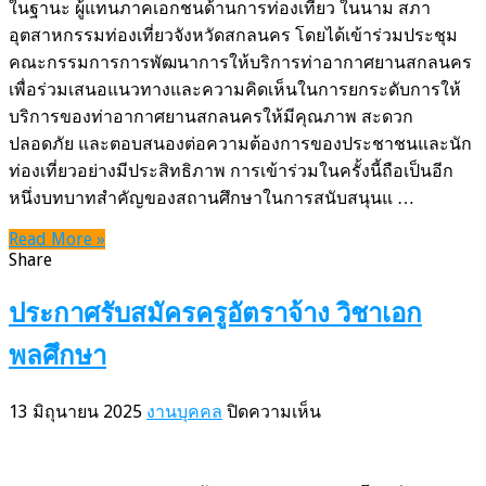
พัฒนาการ
ในฐานะ ผู้แทนภาคเอกชนด้านการท่องเที่ยว ในนาม สภา
ให้
อุตสาหกรรมท่องเที่ยวจังหวัดสกลนคร โดยได้เข้าร่วมประชุม
บริการ
คณะกรรมการการพัฒนาการให้บริการท่าอากาศยานสกลนคร
ท่า
เพื่อร่วมเสนอแนวทางและความคิดเห็นในการยกระดับการให้
อากาศยาน
บริการของท่าอากาศยานสกลนครให้มีคุณภาพ สะดวก
สกลนคร
ปลอดภัย และตอบสนองต่อความต้องการของประชาชนและนัก
ใน
ท่องเที่ยวอย่างมีประสิทธิภาพ การเข้าร่วมในครั้งนี้ถือเป็นอีก
นาม
หนึ่งบทบาทสำคัญของสถานศึกษาในการสนับสนุนแ …
ผู้
Read More »
แทน
Share
ภาค
การ
ประกาศรับสมัครครูอัตราจ้าง วิชาเอก
ท่อง
พลศึกษา
เที่ยว
บน
13 มิถุนายน 2025
งานบุคคล
ปิดความเห็น
ประกาศ
รับ