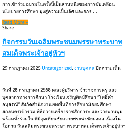
คุณภาพ”
การเข้าร่วมอบรมในครั้งนี้เป็นส่วนหนึ่งของการขับเคลื่อน
สพม.สกล
นโยบายการศึกษา มุ่งสู่ความเป็นเลิศ และยกร …
Read More »
Share
กิจกรรมวันเฉลิมพระชนมพรรษาพระบาท
สมเด็จพระเจ้าอยู่หัวฯ
บน
29 กรกฎาคม 2025
Uncategorized
,
งานบุคคล
ปิดความเห็น
กิจ
วัน
เฉลิ
วันที่ 28 กรกฎาคม 2568 คณะผู้บริหาร ข้าราชการครู และ
พร
บุคลากรทางการศึกษา โรงเรียนเจริญศิลป์ศึกษา “โพธิ์คำ
พระ
อนุสรณ์” สังกัดสำนักงานเขตพื้นที่การศึกษามัธยมศึกษา
สมเด
สกลนครเข้าร่วม พิธีถวายเครื่องราชสักการะ และวางพานพุ่ม
พระเ
พร้อมทั้งร่วมใน พิธีจุดเทียนชัยถวายพระพรชัยมงคล เนื่องใน
อยู่
โอกาส วันเฉลิมพระชนมพรรษา พระบาทสมเด็จพระเจ้าอยู่หัวฯ