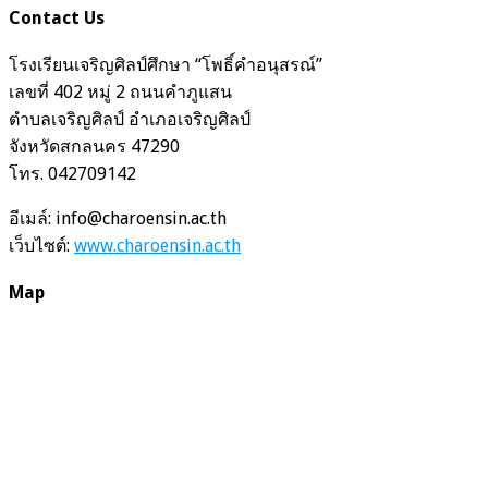
Contact Us
โรงเรียนเจริญศิลป์ศึกษา “โพธิ์คำอนุสรณ์”
เลขที่ 402 หมู่ 2 ถนนคำภูแสน
ตำบลเจริญศิลป์ อำเภอเจริญศิลป์
จังหวัดสกลนคร 47290
โทร. 042709142
อีเมล์: info@charoensin.ac.th
เว็บไซต์:
www.charoensin.ac.th
Map