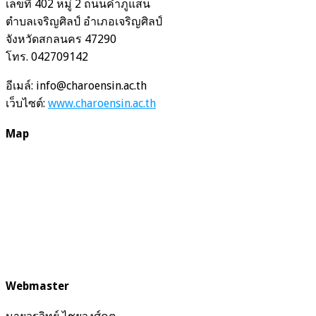
เลขที่ 402 หมู่ 2 ถนนคำภูแสน
ตำบลเจริญศิลป์ อำเภอเจริญศิลป์
จังหวัดสกลนคร 47290
โทร. 042709142
อีเมล์: info@charoensin.ac.th
เว็บไซต์:
www.charoensin.ac.th
Map
Webmaster