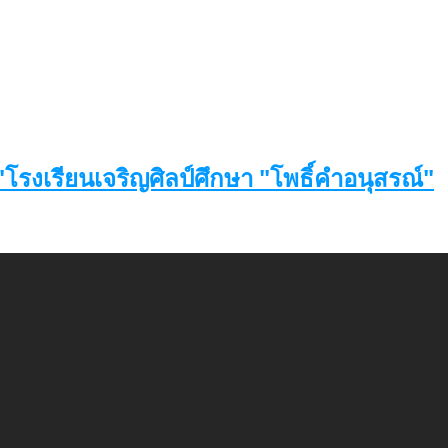
โรงเรียนเจริญศิลป์ศึกษา "โพธิ์คำอนุสรณ์"