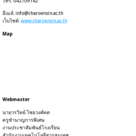
โทร. 042709142
อีเมล์: info@charoensin.ac.th
เว็บไซต์:
www.charoensin.ac.th
Map
Webmaster
นายวรวิทย์ ไชยวงศ์คต
ครูชำนาญการพิเศษ
งานประชาสัมพันธ์โรงเรียน
สำนักงานเทคโนโลยีสารสนเทศ