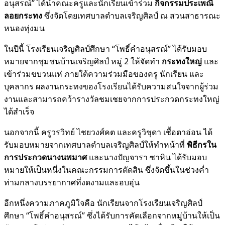
อนุสรณ์” ได้นำคณะครูและนักเรียนเข้าร่วม
กิจกรรมประเพณี
ลอยกระทง
ซึ่งจัดโดยเทศบาลตำบลเจริญศิลป์ ณ สวนสาธารณะ
หนองทุ่งมน
ในปีนี้ โรงเรียนเจริญศิลป์ศึกษา “โพธิ์คำอนุสรณ์” ได้รับมอบ
หมายจากชุมชนบ้านเจริญศิลป์ หมู่ 2 ให้จัดทำ
กระทงใหญ่
และ
เข้าร่วมขบวนแห่ ภายใต้ความร่วมมือของครู นักเรียน และ
บุคลากร ผลงานกระทงของโรงเรียนได้รับความสนใจจากผู้ร่วม
งานและสามารถคว้ารางวัลชมเชยจากการประกวดกระทงใหญ่
ได้สำเร็จ
นอกจากนี้ ครูวรวิทย์ ไชยวงศ์คต และครูวิชุดา เชื้อตาอ่อน ได้
รับมอบหมายจากเทศบาลตำบลเจริญศิลป์ให้ทำหน้าที่
พิธีกรใน
การประกวดนางนพมาศ
และนางปัญจารา ซาหิน ได้รับมอบ
หมายให้เป็นหนึ่งในคณะกรรมการตัดสิน ซึ่งจัดขึ้นในช่วงค่ำ
ท่ามกลางบรรยากาศที่งดงามและอบอุ่น
อีกหนึ่งความภาคภูมิใจคือ นักเรียนจากโรงเรียนเจริญศิลป์
ศึกษา “โพธิ์คำอนุสรณ์” ซึ่งได้รับการคัดเลือกจากหมู่บ้านให้เป็น