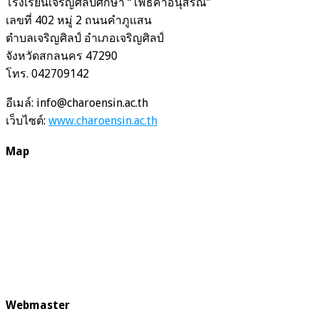
โรงเรียนเจริญศิลป์ศึกษา “โพธิ์คำอนุสรณ์”
เลขที่ 402 หมู่ 2 ถนนคำภูแสน
ตำบลเจริญศิลป์ อำเภอเจริญศิลป์
จังหวัดสกลนคร 47290
โทร. 042709142
อีเมล์: info@charoensin.ac.th
เว็บไซต์:
www.charoensin.ac.th
Map
Webmaster