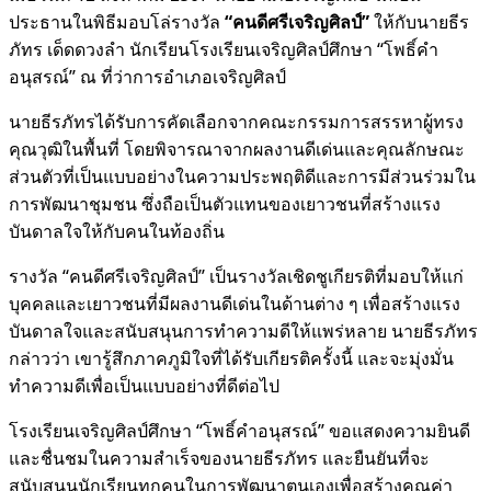
ประธานในพิธีมอบโล่รางวัล
“คนดีศรีเจริญศิลป์”
ให้กับนายธีร
ภัทร เด็ดดวงลำ นักเรียนโรงเรียนเจริญศิลป์ศึกษา “โพธิ์คำ
อนุสรณ์” ณ ที่ว่าการอำเภอเจริญศิลป์
นายธีรภัทรได้รับการคัดเลือกจากคณะกรรมการสรรหาผู้ทรง
คุณวุฒิในพื้นที่ โดยพิจารณาจากผลงานดีเด่นและคุณลักษณะ
ส่วนตัวที่เป็นแบบอย่างในความประพฤติดีและการมีส่วนร่วมใน
การพัฒนาชุมชน ซึ่งถือเป็นตัวแทนของเยาวชนที่สร้างแรง
บันดาลใจให้กับคนในท้องถิ่น
รางวัล “คนดีศรีเจริญศิลป์” เป็นรางวัลเชิดชูเกียรติที่มอบให้แก่
บุคคลและเยาวชนที่มีผลงานดีเด่นในด้านต่าง ๆ เพื่อสร้างแรง
บันดาลใจและสนับสนุนการทำความดีให้แพร่หลาย นายธีรภัทร
กล่าวว่า เขารู้สึกภาคภูมิใจที่ได้รับเกียรติครั้งนี้ และจะมุ่งมั่น
ทำความดีเพื่อเป็นแบบอย่างที่ดีต่อไป
โรงเรียนเจริญศิลป์ศึกษา “โพธิ์คำอนุสรณ์” ขอแสดงความยินดี
และชื่นชมในความสำเร็จของนายธีรภัทร และยืนยันที่จะ
สนับสนุนนักเรียนทุกคนในการพัฒนาตนเองเพื่อสร้างคุณค่า