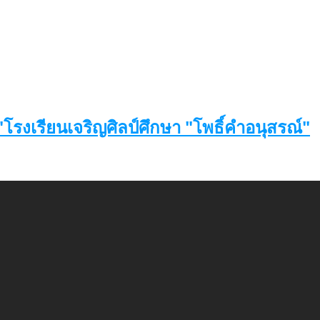
โรงเรียนเจริญศิลป์ศึกษา "โพธิ์คำอนุสรณ์"