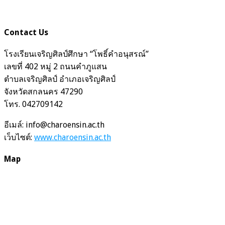
Contact Us
โรงเรียนเจริญศิลป์ศึกษา “โพธิ์คำอนุสรณ์”
เลขที่ 402 หมู่ 2 ถนนคำภูแสน
ตำบลเจริญศิลป์ อำเภอเจริญศิลป์
จังหวัดสกลนคร 47290
โทร. 042709142
อีเมล์: info@charoensin.ac.th
เว็บไซต์:
www.charoensin.ac.th
Map