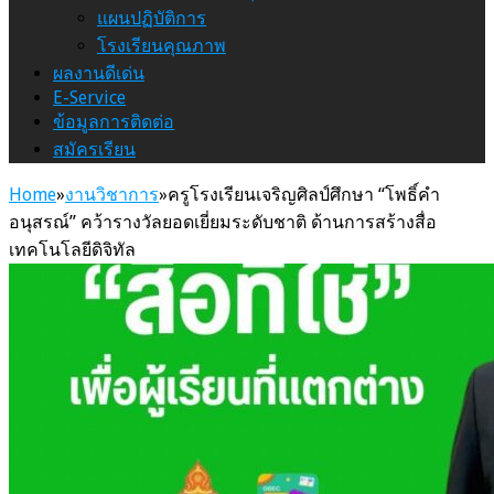
แผนปฏิบัติการ
โรงเรียนคุณภาพ
ผลงานดีเด่น
E-Service
ข้อมูลการติดต่อ
สมัครเรียน
Home
»
งานวิชาการ
»
ครูโรงเรียนเจริญศิลป์ศึกษา “โพธิ์คำ
อนุสรณ์” คว้ารางวัลยอดเยี่ยมระดับชาติ ด้านการสร้างสื่อ
เทคโนโลยีดิจิทัล