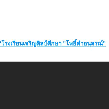
โรงเรียนเจริญศิลป์ศึกษา "โพธิ์คำอนุสรณ์"