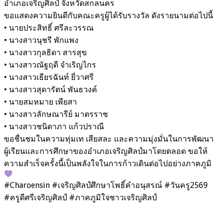
อำเภอเจริญศิลป์ จังหวัดสกลนคร
ขอแสดงความยินดีกับคณะครูผู้ได้รับรางวัล ดังรายนามต่อไปนี้
• นายประสิทธิ์ ศรีละวรรณ
• นางสาวนุชรี พักแพง
• นางสาวกุลธิดา สารสุข
• นางสาวณัฐฤดี จำเริญไกร
• นางสาวเธียรฉันท์ ยี่วาศรี
• นางสาวสุดารัตน์ พันธวงค์
• นายสมหมาย เพียสา
• นางสาวลักษณารีย์ มาตรราช
• นางสาวชนิดาภา แก้วปราณี
ขอชื่นชมในความทุ่มเท เสียสละ และความมุ่งมั่นในการพัฒนา
ผู้เรียนและการศึกษาของอำเภอเจริญศิลป์มาโดยตลอด ขอให้
ความสำเร็จครั้งนี้เป็นพลังใจในการก้าวเดินต่อไปอย่างภาคภูมิ
#Charoensin #เจริญศิลป์ศึกษาโพธิ์คำอนุสรณ์ #วันครู2569
#ครูดีศรีเจริญศิลป์ #ภาคภูมิใจชาวเจริญศิลป์