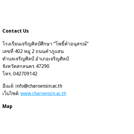
Contact Us
โรงเรียนเจริญศิลป์ศึกษา “โพธิ์คำอนุสรณ์”
เลขที่ 402 หมู่ 2 ถนนคำภูแสน
ตำบลเจริญศิลป์ อำเภอเจริญศิลป์
จังหวัดสกลนคร 47290
โทร. 042709142
อีเมล์: info@charoensin.ac.th
เว็บไซต์:
www.charoensin.ac.th
Map